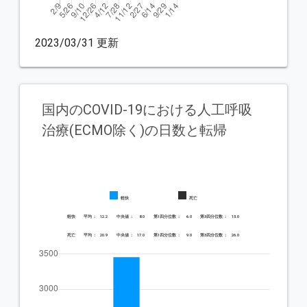
2023/03/31 更新
国内のCOVID-19における人工呼吸
治療(ECMO除く)の日数と転帰
軽快
死亡
軽快
 平均 ：
 12.2 
 中央値 ：
 8.0 
 第1四分位数 ：
 6.0 
 第3四分位数 ：
 13.0 
死亡
 平均 ：
 20.9 
 中央値 ：
 17.0 
 第1四分位数 ：
 9.0 
 第3四分位数 ：
 26.0 