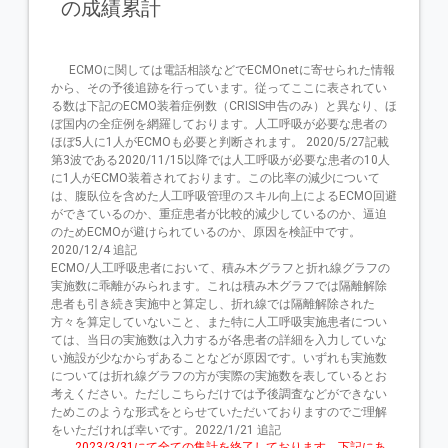
の成績累計
      ECMOに関しては電話相談などでECMOnetに寄せられた情報
から、その予後追跡を行っています。従ってここに表されてい
る数は下記のECMO装着症例数（CRISIS申告のみ）と異なり、ほ
ぼ国内の全症例を網羅しております。人工呼吸が必要な患者の
ほぼ5人に1人がECMOも必要と判断されます。 2020/5/27記載

第3波である2020/11/15以降では人工呼吸が必要な患者の10人
に1人がECMO装着されております。この比率の減少について
は、腹臥位を含めた人工呼吸管理のスキル向上によるECMO回避
ができているのか、重症患者が比較的減少しているのか、逼迫
のためECMOが避けられているのか、原因を検証中です。
2020/12/4 追記

ECMO/人工呼吸患者において、積み木グラフと折れ線グラフの
実施数に乖離がみられます。これは積み木グラフでは隔離解除
患者も引き続き実施中と算定し、折れ線では隔離解除された
方々を算定していないこと、また特に人工呼吸実施患者につい
ては、当日の実施数は入力するが各患者の詳細を入力していな
い施設が少なからずあることなどが原因です。いずれも実施数
については折れ線グラフの方が実際の実施数を表しているとお
考えください。ただしこちらだけでは予後調査などができない
ためこのような形式をとらせていただいておりますのでご理解
をいただければ幸いです。2022/1/21 追記

        2023/3/31にて全ての集計を終了しております。下記にあ