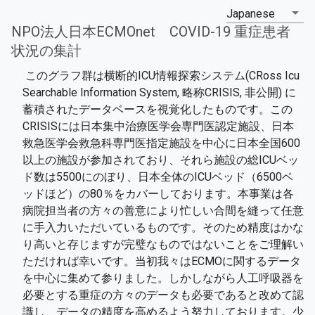
Japanese
NPO法人日本ECMOnet COVID-19 重症患者
状況の集計
 このグラフ群は横断的ICU情報探索システム(CRoss Icu 
Searchable Information System, 略称CRISIS, 非公開) に
蓄積されたデータベースを視覚化したものです。この
CRISISには日本集中治療医学会専門医認定施設、日本
救急医学会救急科専門医指定施設を中心に日本全国600
以上の施設が参加されており、それら施設の総ICUベッ
ド数は5500にのぼり、日本全体のICUベッド（6500ベ
ッドほど）の80％をカバーしております。本事業は各
病院担当者の方々の善意により忙しい合間を縫って任意
に手入力いただいているものです。そのため精度はかな
り高いと存じますが完璧なものではないことをご理解い
ただければ幸いです。当初我々はECMOに関するデータ
を中心に集めて参りました。しかしながら人工呼吸器を
必要とする重症の方々のデータも必要であると改めて認
識し、データの精度を高めるよう努力しております。少