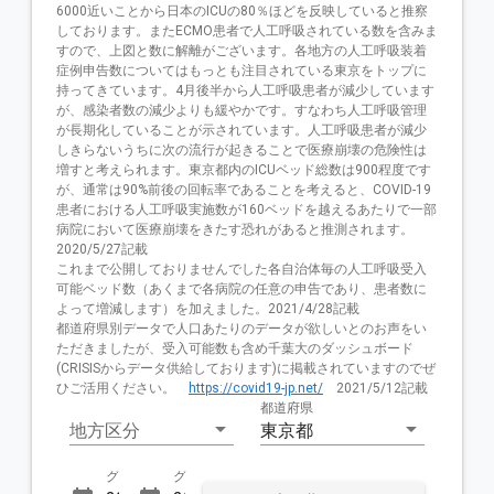
6000近いことから日本のICUの80％ほどを反映していると推察
しております。またECMO患者で人工呼吸されている数を含みま
すので、上図と数に解離がございます。各地方の人工呼吸装着
症例申告数についてはもっとも注目されている東京をトップに
持ってきています。4月後半から人工呼吸患者が減少しています
が、感染者数の減少よりも緩やかです。すなわち人工呼吸管理
が長期化していることが示されています。人工呼吸患者が減少
しきらないうちに次の流行が起きることで医療崩壊の危険性は
増すと考えられます。東京都内のICUベッド総数は900程度です
が、通常は90%前後の回転率であることを考えると、COVID-19
患者における人工呼吸実施数が160ベッドを越えるあたりで一部
病院において医療崩壊をきたす恐れがあると推測されます。
2020/5/27記載

これまで公開しておりませんでした各自治体毎の人工呼吸受入
可能ベッド数（あくまで各病院の任意の申告であり、患者数に
よって増減します）を加えました。2021/4/28記載

都道府県別データで人口あたりのデータが欲しいとのお声をい
ただきましたが、受入可能数も含め千葉大のダッシュボード
(CRISISからデータ供給しております)に掲載されていますのでぜ
ひご活用ください。　
https://covid19-jp.net/
　2021/5/12記載
都道府県
地方区分
東京都
グラフ表示開始日
グラフ表示終了日