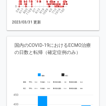
2023/03/31 更新
国内のCOVID-19におけるECMO治療
の日数と転帰（確定症例のみ）
軽快
死亡
軽快
 平均 ：
 15.0 
 中央値 ：
 11.0 
 第1四分位数 ：
 8.0 
 第3四分位数 ：
 16.0 
死亡
 平均 ：
 27.4 
 中央値 ：
 20.0 
 第1四分位数 ：
 11.0 
 第3四分位数 ：
 38.0 