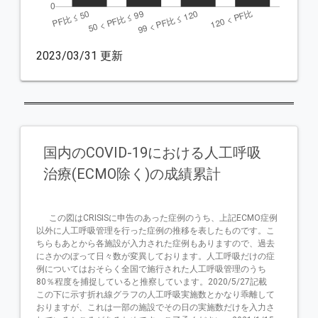
2023/03/31 更新
国内のCOVID-19における人工呼吸
治療(ECMO除く)の成績累計
      この図はCRISISに申告のあった症例のうち、上記ECMO症例
以外に人工呼吸管理を行った症例の推移を表したものです。こ
ちらもあとから各施設が入力された症例もありますので、過去
にさかのぼって日々数が変異しております。人工呼吸だけの症
例についてはおそらく全国で施行された人工呼吸管理のうち
80％程度を捕捉していると推察しています。2020/5/27記載

この下に示す折れ線グラフの人工呼吸実施数とかなり乖離して
おりますが、これは一部の施設でその日の実施数だけを入力さ