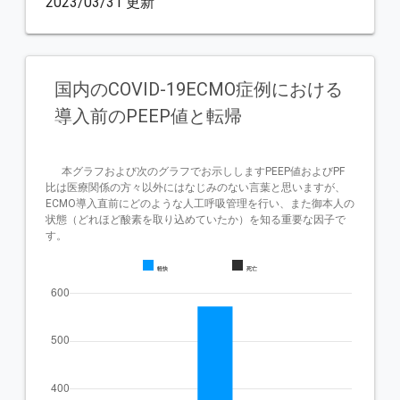
2023/03/31 更新
国内のCOVID-19ECMO症例における
導入前のPEEP値と転帰
      本グラフおよび次のグラフでお示ししますPEEP値およびPF
比は医療関係の方々以外にはなじみのない言葉と思いますが、
ECMO導入直前にどのような人工呼吸管理を行い、また御本人の
状態（どれほど酸素を取り込めていたか）を知る重要な因子で
す。

軽快
死亡